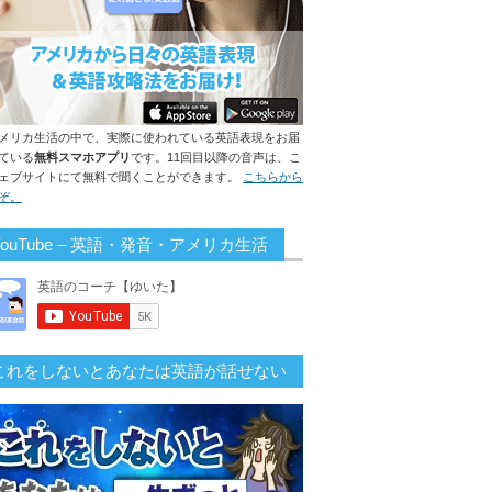
メリカ生活の中で、実際に使われている英語表現をお届
ている
無料スマホアプリ
です。11回目以降の音声は、こ
ェブサイトにて無料で聞くことができます。
こちらから
ぞ。
YouTube – 英語・発音・アメリカ生活
これをしないとあなたは英語が話せない