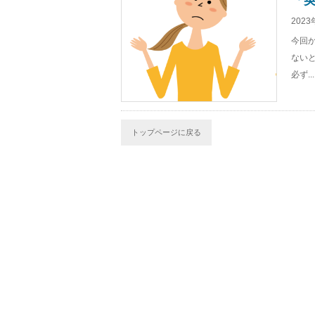
「
2023
今回
ない
必ず...
トップページに戻る