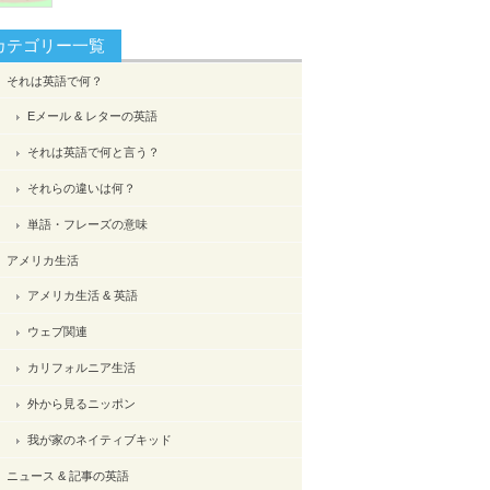
カテゴリー一覧
それは英語で何？
Eメール & レターの英語
それは英語で何と言う？
それらの違いは何？
単語・フレーズの意味
アメリカ生活
アメリカ生活 & 英語
ウェブ関連
カリフォルニア生活
外から見るニッポン
我が家のネイティブキッド
ニュース & 記事の英語