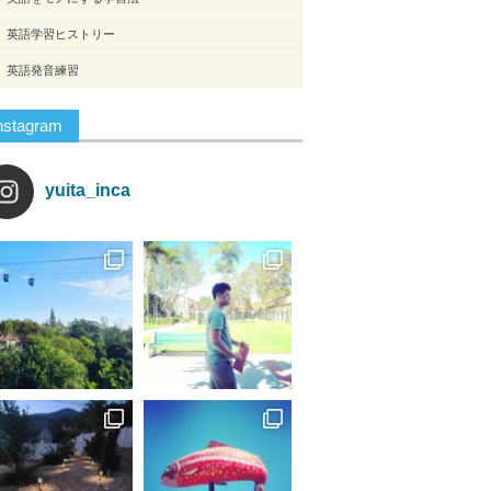
英語学習ヒストリー
英語発音練習
nstagram
yuita_inca