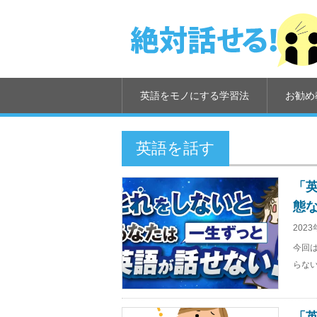
英語をモノにする学習法
お勧め
英語を話す
「
態
2023
今回
らない