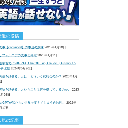
最近の投稿
火事【contained】の本当の意味
2025年1月20日
リフォルニアの火事と停電
2025年1月11日
学習でChatGPT4, ChatGPT 4o, Claude 3, Gemini 1.5
roを比較
2024年5月20日
英語を話せる」とは、どういう状態なのか？
2023年1月
8日
英語を話せる」ということは何を指しているのか。
2023
1月26日
hatGPTが私たちの世界を変えてしまう危険性。
2022年
2月17日
人気の記事