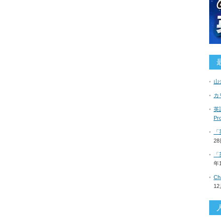
山
カ
英語
P
「
2
「
年
C
1