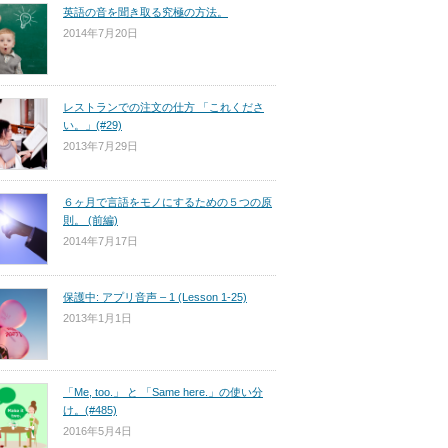
英語の音を聞き取る究極の方法。
2014年7月20日
レストランでの注文の仕方 「これくださ
い。」(#29)
2013年7月29日
６ヶ月で言語をモノにするための５つの原
則。 (前編)
2014年7月17日
保護中: アプリ音声 – 1 (Lesson 1-25)
2013年1月1日
「Me, too.」 と 「Same here.」の使い分
け。(#485)
2016年5月4日