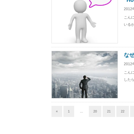
“Ho
2012
こん
いるか
な
2012
こんに
したら
«
1
…
20
21
22