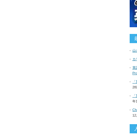
山
カ
英語
P
「
2
「
年
C
1