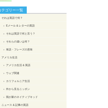
カテゴリー一覧
それは英語で何？
Eメール & レターの英語
それは英語で何と言う？
それらの違いは何？
単語・フレーズの意味
アメリカ生活
アメリカ生活 & 英語
ウェブ関連
カリフォルニア生活
外から見るニッポン
我が家のネイティブキッド
ニュース & 記事の英語