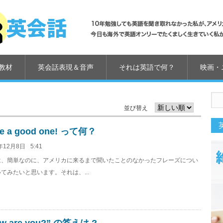
教材
英会話表現＆音声
それは英語で何？
映画・
並び替え
e a good one! って何？
年12月8日
5:41
は、簡単なのに、アメリカに来るまで聞いたことのなかったフレーズについ
てみたいと思います。それは、...