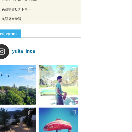
英語学習ヒストリー
英語発音練習
nstagram
yuita_inca