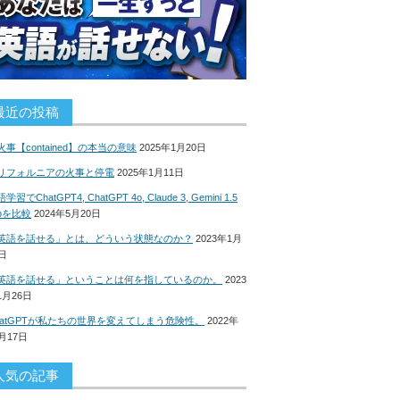
最近の投稿
火事【contained】の本当の意味
2025年1月20日
リフォルニアの火事と停電
2025年1月11日
学習でChatGPT4, ChatGPT 4o, Claude 3, Gemini 1.5
roを比較
2024年5月20日
英語を話せる」とは、どういう状態なのか？
2023年1月
8日
英語を話せる」ということは何を指しているのか。
2023
1月26日
hatGPTが私たちの世界を変えてしまう危険性。
2022年
2月17日
人気の記事