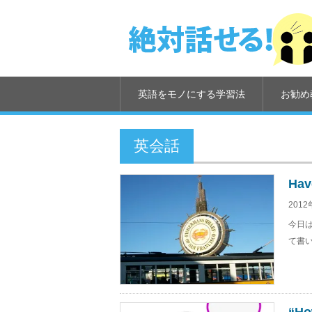
英語をモノにする学習法
お勧め
英会話
Hav
2012
今日
て書い