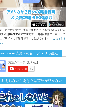
メリカ生活の中で、実際に使われている英語表現をお届
ている
無料スマホアプリ
です。11回目以降の音声は、こ
ェブサイトにて無料で聞くことができます。
こちらから
ぞ。
YouTube – 英語・発音・アメリカ生活
これをしないとあなたは英語が話せない