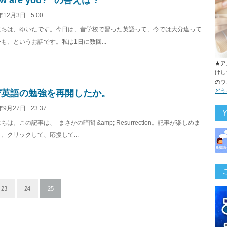
w are you?” の答えは ?
年12月3日
5:00
にちは、ゆいたです。今日は、昔学校で習った英語って、今では大分違って
も、というお話です。私は1日に数回...
★ア
けし
のウ
どう
ぜ英語の勉強を再開したか。
年9月27日
23:37
ちは。この記事は、 まさかの暗闇 &amp; Resurrection。記事が楽しめま
、クリックして、応援して...
23
24
25