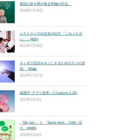
英語の音を聞き取る究極の方法。
2014年7月20日
レストランでの注文の仕方 「これくださ
い。」(#29)
2013年7月29日
６ヶ月で言語をモノにするための５つの原
則。 (前編)
2014年7月17日
保護中: アプリ音声 – 1 (Lesson 1-25)
2013年1月1日
「Me, too.」 と 「Same here.」の使い分
け。(#485)
2016年5月4日