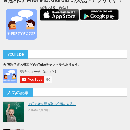
★無料の iPhone & Android の英会話アプリです！
絶対話せる！英会話
YouTube
★ 英語学習お役立ちYouTubeチャンネルもあります。
人気の記事
英語の音を聞き取る究極の方法。
2014年7月20日