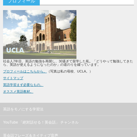
プロフィール
社会人7年目、英語の勉強を再開し、30過ぎて留学した私。「どうやって勉強してきた
ら、英語が使えるようになったのか」の道のりを綴っています。
プロフィールはこちらから。
（写真は私の母校、UCLA。）
サイトマップ
英語学習まず必要なもの。
オススメ英語教材。
英語をモノにする学習法
YouTube 「絶対話せる！英会話」 チャンネル
英会話フレーズ＆ネイティブ音声