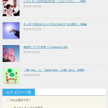
レストランでの注文の仕方 「これください。」(#29)
2013年7月29日
６ヶ月で言語をモノにするための５つの原則。 (前編)
2014年7月17日
保護中: アプリ音声 – 1 (Lesson 1-25)
2013年1月1日
「Me, too.」 と 「Same here.」の使い分け。(#485)
2016年5月4日
カテゴリー一覧
それは英語で何？
Eメール & レターの英語