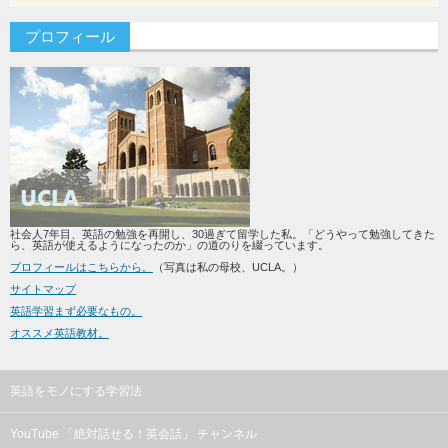
プロフィール
社会人7年目、英語の勉強を再開し、30過ぎて留学した私。「どうやって勉強してきた
ら、英語が使えるようになったのか」の道のりを綴っています。
プロフィールはこちらから。
（写真は私の母校、UCLA。）
サイトマップ
英語学習まず必要なもの。
オススメ英語教材。
英語をモノにする学習法
YouTube 「絶対話せる！英会話」 チャンネル