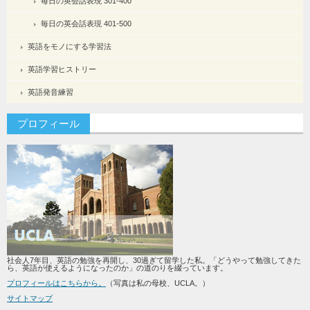
毎日の英会話表現 301-400
毎日の英会話表現 401-500
英語をモノにする学習法
英語学習ヒストリー
英語発音練習
プロフィール
社会人7年目、英語の勉強を再開し、30過ぎて留学した私。「どうやって勉強してきた
ら、英語が使えるようになったのか」の道のりを綴っています。
プロフィールはこちらから。
（写真は私の母校、UCLA。）
サイトマップ