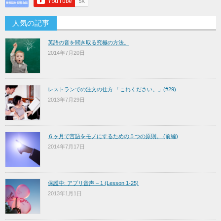
人気の記事
英語の音を聞き取る究極の方法。
2014年7月20日
レストランでの注文の仕方 「これください。」(#29)
2013年7月29日
６ヶ月で言語をモノにするための５つの原則。 (前編)
2014年7月17日
保護中: アプリ音声 – 1 (Lesson 1-25)
2013年1月1日