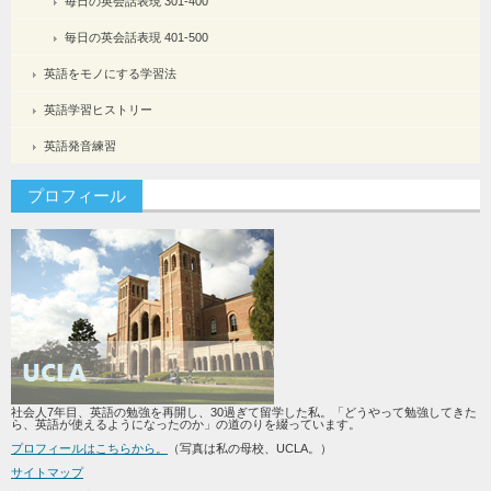
毎日の英会話表現 301-400
毎日の英会話表現 401-500
英語をモノにする学習法
英語学習ヒストリー
英語発音練習
プロフィール
社会人7年目、英語の勉強を再開し、30過ぎて留学した私。「どうやって勉強してきた
ら、英語が使えるようになったのか」の道のりを綴っています。
プロフィールはこちらから。
（写真は私の母校、UCLA。）
サイトマップ