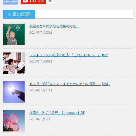
人気の記事
英語の音を聞き取る究極の方法。
2014年7月20日
レストランでの注文の仕方 「これください。」(#29)
2013年7月29日
６ヶ月で言語をモノにするための５つの原則。 (前編)
2014年7月17日
保護中: アプリ音声 – 1 (Lesson 1-25)
2013年1月1日