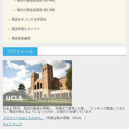
毎日の英会話表現 301-400
毎日の英会話表現 401-500
英語をモノにする学習法
英語学習ヒストリー
英語発音練習
プロフィール
社会人7年目、英語の勉強を再開し、30過ぎて留学した私。「どうやって勉強してきた
ら、英語が使えるようになったのか」の道のりを綴っています。
プロフィールはこちらから。
（写真は私の母校、UCLA。）
サイトマップ