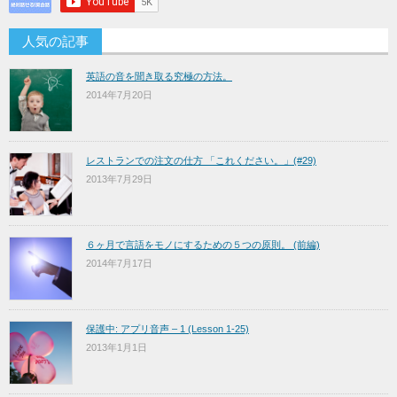
人気の記事
英語の音を聞き取る究極の方法。
2014年7月20日
レストランでの注文の仕方 「これください。」(#29)
2013年7月29日
６ヶ月で言語をモノにするための５つの原則。 (前編)
2014年7月17日
保護中: アプリ音声 – 1 (Lesson 1-25)
2013年1月1日