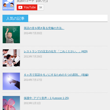
人気の記事
英語の音を聞き取る究極の方法。
2014年7月20日
レストランでの注文の仕方 「これください。」(#29)
2013年7月29日
６ヶ月で言語をモノにするための５つの原則。 (前編)
2014年7月17日
保護中: アプリ音声 – 1 (Lesson 1-25)
2013年1月1日