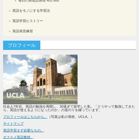
毎日の英会話表現 401-500
英語をモノにする学習法
英語学習ヒストリー
英語発音練習
プロフィール
社会人7年目、英語の勉強を再開し、30過ぎて留学した私。「どうやって勉強してきた
ら、英語が使えるようになったのか」の道のりを綴っています。
プロフィールはこちらから。
（写真は私の母校、UCLA。）
サイトマップ
英語学習まず必要なもの。
オススメ英語教材。