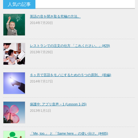
人気の記事
英語の音を聞き取る究極の方法。
2014年7月20日
レストランでの注文の仕方 「これください。」(#29)
2013年7月29日
６ヶ月で言語をモノにするための５つの原則。 (前編)
2014年7月17日
保護中: アプリ音声 – 1 (Lesson 1-25)
2013年1月1日
「Me, too.」 と 「Same here.」の使い分け。(#485)