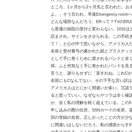
ところ、1ヶ月から2ヶ月先と言われた。おもわ
よ。」そう言われ、早速Emergency room
どんな場所なんだろう、ERって？TVのE
ら普通の病院の受付と変わらない。10分ほ
読まされ、サインをさせられる。この手続
て！」と心の中で思いながら、アメリカ人
名前と受付番号の書かれた紙とプラスチッ
として手に巻くために渡されるバンドと全
得。ふと何気なく手に巻かれたバンドを見
言うと、謝りもせずに「直すわね。これC
名前にもCなんてない。その下手な言い訳
アメリカ人はとにかく間違いが多い。冗談で
ると思っていい。なぜならヤツラは全く確
か、全く私の理解を軽く超えている。この
申し込みの際の住所、SSNカードの名前、薬局
回の登録の名前。正しかったことの方が少
に間違いはしないだろう。私の感覚からす