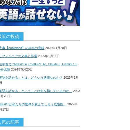
最近の投稿
火事【contained】の本当の意味
2025年1月20日
リフォルニアの火事と停電
2025年1月11日
学習でChatGPT4, ChatGPT 4o, Claude 3, Gemini 1.5
roを比較
2024年5月20日
英語を話せる」とは、どういう状態なのか？
2023年1月
8日
英語を話せる」ということは何を指しているのか。
2023
1月26日
hatGPTが私たちの世界を変えてしまう危険性。
2022年
2月17日
人気の記事