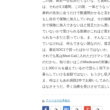
この国、絶対一生住みたくないな、と真剣
は、それが2,3週間。この国、一体どうな
鼻科の先生に会うだけで数週間かかると言
もし自分で保険に加入していれば、その保
分で保険に加入できないほど貧乏だから悪
ていないかで受けられる医療がこれほど変
られるべきだと思っている。ま、そんなこ
ていなければ、何もできない国なのだ。貧乏
は、最近SOC1で習ったばかりではないか。
それでも私はMed-Calに入れただけマシ
のだから。知り合いはこのMedicareの
に1,300ドルを越えているので恐らく却下
暮らしていける金額ではない。もう少し収
ま、何はともあれ病院2件でお願いしてみ
はなさそうだ。早く治療を受けさせてほし
アメリカでの手続き
Facebook
はてなブックマーク
Google Pl