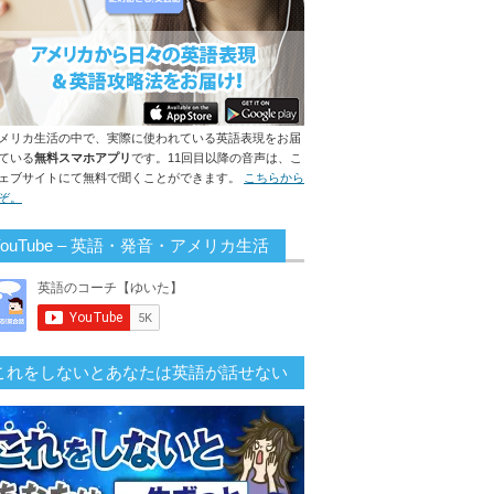
メリカ生活の中で、実際に使われている英語表現をお届
ている
無料スマホアプリ
です。11回目以降の音声は、こ
ェブサイトにて無料で聞くことができます。
こちらから
ぞ。
YouTube – 英語・発音・アメリカ生活
これをしないとあなたは英語が話せない