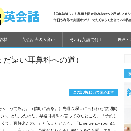
教材
英会話表現＆音声
それは英語で何？
映画・
まだ遠い耳鼻科への道）
us
この記事は3分で読めます
院へ行ってみた。（隣町にある。）先週金曜日に言われた“数週間
れない、と思ったのだ。早速耳鼻科へ言ってみたところ、「予約し
、直接来たの。」と伝えたところ、「Emergency roomに
のよ。」と言われた。予約がどれくらい先になるのか聞いてみた