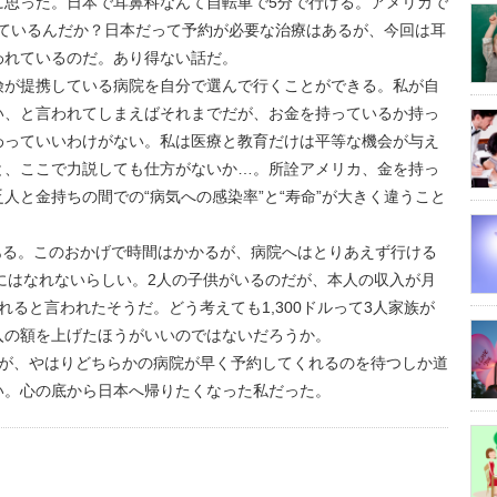
に思った。日本で耳鼻科なんて自転車で5分で行ける。アメリカで
っているんだか？日本だって予約が必要な治療はあるが、今回は耳
われているのだ。あり得ない話だ。
険が提携している病院を自分で選んで行くことができる。私が自
い、と言われてしまえばそれまでだが、お金を持っているか持っ
わっていいわけがない。私は医療と教育だけは平等な機会が与え
と、ここで力説しても仕方がないか…。所詮アメリカ、金を持っ
人と金持ちの間での“病気への感染率”と“寿命”が大きく違うこと
である。このおかげで時間はかかるが、病院へはとりあえず行ける
対象にはなれないらしい。2人の子供がいるのだが、本人の収入が月
されると言われたそうだ。どう考えても1,300ドルって3人家族が
入の額を上げたほうがいいのではないだろうか。
たが、やはりどちらかの病院が早く予約してくれるのを待つしか道
い。心の底から日本へ帰りたくなった私だった。
us