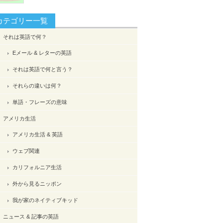
カテゴリー一覧
それは英語で何？
Eメール & レターの英語
それは英語で何と言う？
それらの違いは何？
単語・フレーズの意味
アメリカ生活
アメリカ生活 & 英語
ウェブ関連
カリフォルニア生活
外から見るニッポン
我が家のネイティブキッド
ニュース & 記事の英語