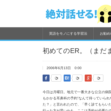
英語をモノにする学習法
お勧め
初めてのER。（まだ
2006年6月13日
0:00
Facebook
はてなブックマーク
Google Pl
今日は月曜日。地元で一番大きな公立の病
もかかる耳鼻科の予約”なんて待っていら
た？」と言われたので、「早く診てもらいたくて
行った方が早いかも。ここは予約が必要な