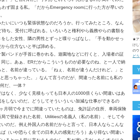
ず固まる私。「だからEmergency roomに行った方が早いの
へ。
Rみたいにいつも緊張状態なのだろうか。行ってみたところ、なん
ど待ち、受付に呼ばれる。いろいろと権利やら義務やらの書類を
きをした女性、隣の男性とずっと喋りっぱなし。「手を動かせっ
★ア
けし
だから仕方ないと半ば諦める。
のウ
ク製バンドが手首に巻かれる。遊園地などに行くと、入場者の証
どう
く同じ。あぁ、ERだからこういうものが必要なのね、と一人で納
ると、名前が違っている。「ねぇ、名前が違うんだけれど。」と
かと思っちゃった。」なんて言うのだが、間違った名前にも私の
は何だ、一体？
はなく、少なく見積もっても日本人の1000倍くらい間違いはあ
認をしないのだ。どうしてそういういい加減な仕事ができるの
5ヶ月弱で今までに間違っていたものは、免許証の住所、車両保険
で登録された名前、Utilitiesの名義人（私の名前）、そして今
ないのだ。例え外国人の名前だからと言って、日本人ならこんな
れば（いや恐らく全ての日本人の感覚だろう）あり得ない間違い