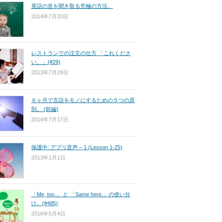
英語の音を聞き取る究極の方法。
2014年7月20日
レストランでの注文の仕方 「これくださ
い。」(#29)
2013年7月29日
６ヶ月で言語をモノにするための５つの原
則。 (前編)
2014年7月17日
保護中: アプリ音声 – 1 (Lesson 1-25)
2013年1月1日
「Me, too.」 と 「Same here.」の使い分
け。(#485)
2016年5月4日