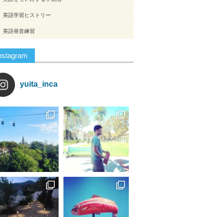
英語学習ヒストリー
英語発音練習
nstagram
yuita_inca