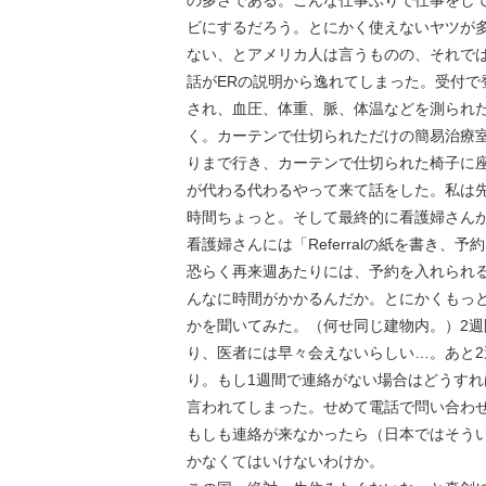
の多さである。こんな仕事ぶりで仕事をし
ビにするだろう。とにかく使えないヤツが多
ない、とアメリカ人は言うものの、それで
話がERの説明から逸れてしまった。受付
され、血圧、体重、脈、体温などを測られ
く。カーテンで仕切られただけの簡易治療
りまで行き、カーテンで仕切られた椅子に
が代わる代わるやって来て話をした。私は先生
時間ちょっと。そして最終的に看護婦さんが
看護婦さんには「Referralの紙を書き
恐らく再来週あたりには、予約を入れられ
んなに時間がかかるんだか。とにかくもっ
かを聞いてみた。（何せ同じ建物内。）2
り、医者には早々会えないらしい…。あと
り。もし1週間で連絡がない場合はどうす
言われてしまった。せめて電話で問い合わ
もしも連絡が来なかったら（日本ではそう
かなくてはいけないわけか。