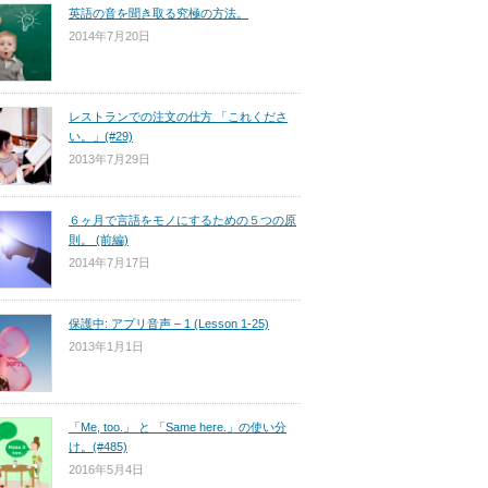
英語の音を聞き取る究極の方法。
2014年7月20日
レストランでの注文の仕方 「これくださ
い。」(#29)
2013年7月29日
６ヶ月で言語をモノにするための５つの原
則。 (前編)
2014年7月17日
保護中: アプリ音声 – 1 (Lesson 1-25)
2013年1月1日
「Me, too.」 と 「Same here.」の使い分
け。(#485)
2016年5月4日