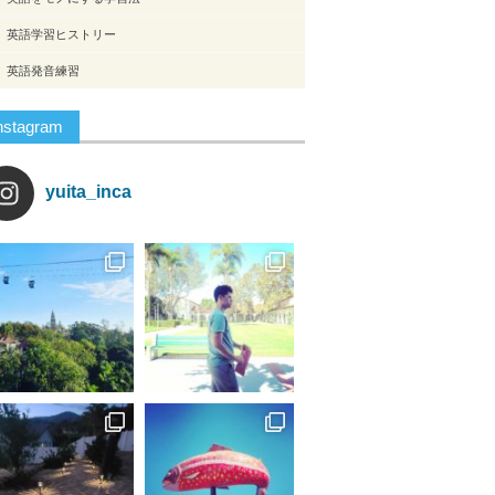
英語学習ヒストリー
英語発音練習
nstagram
yuita_inca