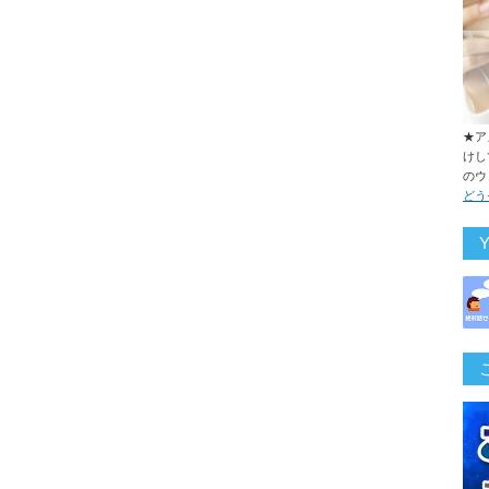
★ア
けし
のウ
どう