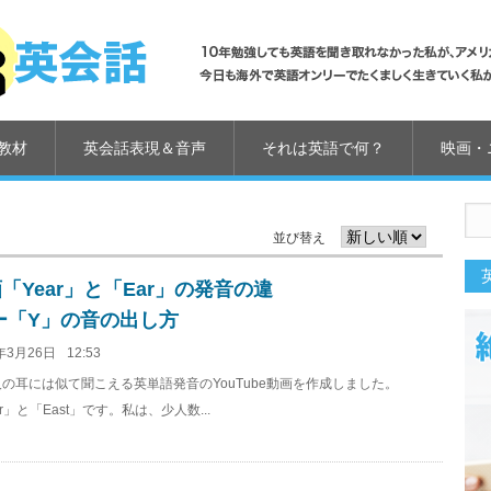
教材
英会話表現＆音声
それは英語で何？
映画・
並び替え
「Year」と「Ear」の発音の違
ー「Y」の音の出し方
年3月26日
12:53
の耳には似て聞こえる英単語発音のYouTube動画を作成しました。
ar」と「East」です。私は、少人数...