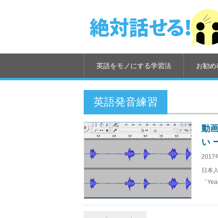
英語をモノにする学習法
お勧め
英語発音練習
動画
い 
2017
日本人
「Ye