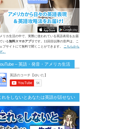
メリカ生活の中で、実際に使われている英語表現をお届
ている
無料スマホアプリ
です。11回目以降の音声は、こ
ェブサイトにて無料で聞くことができます。
こちらから
ぞ。
YouTube – 英語・発音・アメリカ生活
これをしないとあなたは英語が話せない