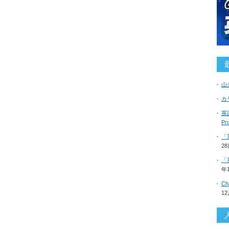
山
カ
英語
P
「
2
「
年
C
1