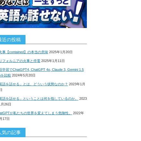
最近の投稿
火事【contained】の本当の意味
2025年1月20日
リフォルニアの火事と停電
2025年1月11日
学習でChatGPT4, ChatGPT 4o, Claude 3, Gemini 1.5
roを比較
2024年5月20日
英語を話せる」とは、どういう状態なのか？
2023年1月
8日
英語を話せる」ということは何を指しているのか。
2023
1月26日
hatGPTが私たちの世界を変えてしまう危険性。
2022年
2月17日
人気の記事