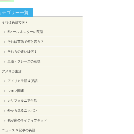
カテゴリー一覧
それは英語で何？
Eメール & レターの英語
それは英語で何と言う？
それらの違いは何？
単語・フレーズの意味
アメリカ生活
アメリカ生活 & 英語
ウェブ関連
カリフォルニア生活
外から見るニッポン
我が家のネイティブキッド
ニュース & 記事の英語