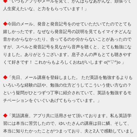
◆
「いつもアプリやメールを見て、がんばらなあかんな、頑張って
人生変えたいな、と力をもらっています！」
◆
今回のメール、発音と発音記号をのせていただいてたのでとても
嬉しかったです。なぜなら発音記号の説明を見てもイマイチどんな
音かわからなかったり、合ってるのか分からないことがあったので
すが、スペルと発音記号を見ながら音声を聴くと、とても勉強にな
りました。ありがとうございます。息子さんの声もとても聴きやす
くて好きです！ これからもよろしくおねがいします o(^▽^)o 」
◆
「先日、メール講座を登録しました。 ただ英語を勉強するよりも
いろいろな経験の話や、勉強の仕方どうしてこういう使い方なの？
という疑問がひとつずつ丁寧に紹介されていて、英語を勉強するモ
チベーションをぐいぐいあげてもらっています。」
◆
「英語講座、アプリ共に活用させて頂いております。私も英語学
習には本当に苦労したので、ゆいたさんの講座は目に鱗、そして、
本当に知りたかったことがつまっており、夫と2人で感動していまし