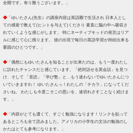
全開です。有り難うございます。」
◆
「ゆいたさん(先生）の講座内容は英語圏で生活され 日本人とし
ての感覚で教えて(ヒントを与えて)くださり 素直に脳の中へ吸収さ
れていくような感じがします。 特にネーティブキッドの発言はリア
ルに感じて心に残ります。 彼の出現で毎日の英語学習が持続出来る
要因のひとつです。」
◆
「偶然にもゆいたさんを知ることが出来たのは、もう一度わたし
に訪れたチャンスだと感じています。「絶対話せる英会話」を見つ
け、そして 「音読」「学び塾」と…もう迷わないでゆいたさんにつ
いていきますわ！ ゆいたさんっ！わたしの「チカラ」になってくだ
さいね。 わたしも今度こそこの思いを、途切れさすことなく続けま
す。」
◆
「内容がとても濃くて、すごく勉強になります！リンクを貼って
あるところも全て読みました。アメリカの小学生の文法の勉強のし
かたはとても参考になります。」