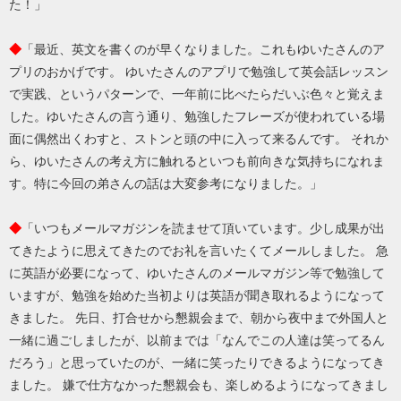
た！」
◆
「最近、英文を書くのが早くなりました。これもゆいたさんのア
プリのおかげです。 ゆいたさんのアプリで勉強して英会話レッスン
で実践、というパターンで、一年前に比べたらだいぶ色々と覚えま
した。ゆいたさんの言う通り、勉強したフレーズが使われている場
面に偶然出くわすと、ストンと頭の中に入って来るんです。 それか
ら、ゆいたさんの考え方に触れるといつも前向きな気持ちになれま
す。特に今回の弟さんの話は大変参考になりました。」
◆
「いつもメールマガジンを読ませて頂いています。少し成果が出
てきたように思えてきたのでお礼を言いたくてメールしました。 急
に英語が必要になって、ゆいたさんのメールマガジン等で勉強して
いますが、勉強を始めた当初よりは英語が聞き取れるようになって
きました。 先日、打合せから懇親会まで、朝から夜中まで外国人と
一緒に過ごしましたが、以前までは「なんでこの人達は笑ってるん
だろう」と思っていたのが、一緒に笑ったりできるようになってき
ました。 嫌で仕方なかった懇親会も、楽しめるようになってきまし