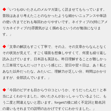
◆
「いつもゆいたさんのメルマガ楽しく読ませてもらっています。
普段はあまり考えたことのなかったような細かいニュアンスや単語
の使い方までどれも毎回わかりやすいです。ネイティブの(特にアメ
リカネイティブの)雰囲気がよく掴めるというのが勉強になりま
す。」
◆
「文章の解説もすごく丁寧で、その上、その文章からなんとなく
その状況が見えて、すごく場面を想像しやすくて、何度も繰り返し
読み上げています。日本語も英語も。昨日理解することが難しかっ
た三単現てなんだっけ？という感じに、翌日や翌々日は、あ！私と
あなた以外だったな。みたいに、理解力が乏しい分、時間はかかり
ますが、全部読んでいます。」
◆
「今回のビデオも目からウロコというか、そうだったんだ！と本
当によくわかりました。ゆいたさんがおっしゃっているように、も
う二度と間違えないと思います。forgetの後に続く不定詞と動名詞
の違いもそれまでの説明のおかげですぐにわかりました。」