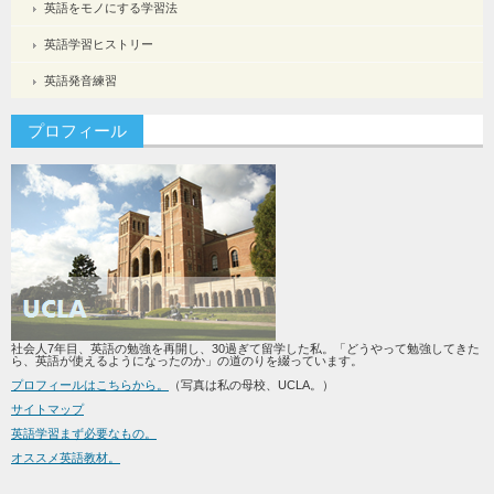
英語をモノにする学習法
英語学習ヒストリー
英語発音練習
プロフィール
社会人7年目、英語の勉強を再開し、30過ぎて留学した私。「どうやって勉強してきた
ら、英語が使えるようになったのか」の道のりを綴っています。
プロフィールはこちらから。
（写真は私の母校、UCLA。）
サイトマップ
英語学習まず必要なもの。
オススメ英語教材。