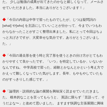
た。 少しは勉強の成果が出てきたのかなと嬉しくなって、メールさ
せていただきました。本当にありがとうございます！」
◆
「今日の内容は中学で習ったものでしたが、じつは疑問詞の
[what] や[who] を主語にしていいことが分かって、今までいつもわ
からなかったことがすごく整理出来ました。私にとって今回はちょ
っと大げさですが、大変幸せな気分です。ありがとうございまし
た。」
◆
「今回の過去形を使う時と完了形を使うときの分け方がとてもわ
かりやすくて良かったです。「いつ」を特定しているか、いないか
なんですね。 中学高校で習った、経験とかなんとかという考え方で
かえって難しくなっていた気がします。長年、もやもやしていたも
のがすっきりした感じです。」
◆
「論理的・説得的な論の展開を興味深く読ませていただきまし
た。 根本的なことを言ってもらうと、 英語に限らず「言語って、そ
うだよな〜」と改めて思いました。 ますます快調な主張展開に興味