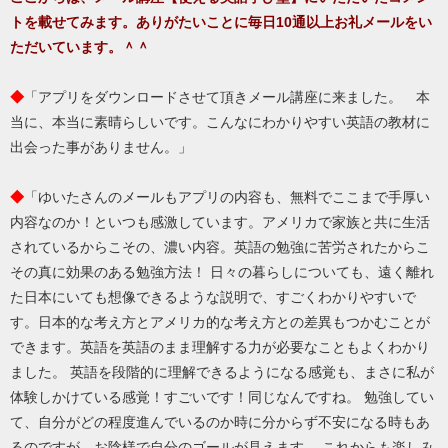
トを載せてみます。ありがたいことに毎日10通以上お礼メールをい
ただいています。＾＾
◆
「アプリをダウンロードさせて頂きメール講座に来ました。 本
当に、本当に素晴らしいです。こんなにわかりやすい英語の教材に
出会った事がありません。」
◆
「ゆいたさんのメールもアプリの内容も、無料でここまで手厚い
内容なのか！といつも感激しています。アメリカで家族と共に生活
されているからこその、濃い内容。英語の勉強に苦労されたからこ
その真に効果のある勉強方法！ 日々の暮らしについても、遠く離れ
た日本にいても想像できるような説明で、すごくわかりやすいで
す。日本的な考え方とアメリカ的な考え方との差異もつかむことが
できます。英語を英語のまま理解する力が必要なこともよくわかり
ました。 英語を段階的に理解できるようになる感覚も、まさに私が
体験しかけている感覚！すごいです！同じなんですね。 勉強してい
て、自分がどの程度進んでいるのか時に分からず不安になる時もあ
るのですが、お陰様で自分のゴールが見えます。 これからも楽しみ