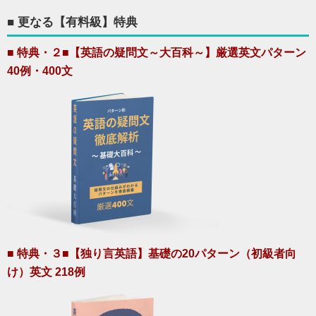
■ 更なる【有料級】特典
■ 特典・２■【英語の疑問文～大百科～】厳選英文パターン
40例・400文
■ 特典・３■【独り言英語】基礎の20パターン（初級者向
け）英文 218例