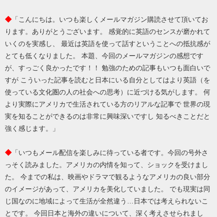
◆
「こんにちは。いつも楽しくメールマガジン購読させて頂いてお
ります。ありがとうございます。 感覚的に英語のセンスが磨かれて
いくのを実感し、 最近は英語を使って話すということへの抵抗感が
とても低くなりました。 本題、今回のメールマガジンの感想です
が、すっごく良かったです！！ 勉強のための記事もいつも面白いで
すが こういった記事を読むと日本にいる自分としてはより英語（を
使っている文化圏の人の社会への思考）に近づける気がします。 何
より実際にアメリカで生活されている方のリアルな記事で 世界の現
実を知ることができるのは非常に興味深いですし 知るべきことだと
強く感じます。」
◆
「いつもメール配信を楽しみに待っている者です。今回の号外さ
っそく読みました。アメリカの内情を知って、ショックを受けまし
た。 今までの私は、映画やドラマで観るようなアメリカの良い部分
のイメージがあって、アメリカを美化していました。 でも現実は同
じ国なのに地域によって生活が全然違う…日本では考えられないこ
とです。 今回日本と海外の違いについて、深く考えさせられまし