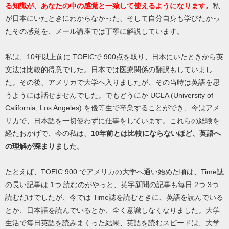
る知識が、あなたの中の感覚と一致して使えるようになります。
私
が日本にいたときにわからなかった、そして自分自身も学びたかっ
たその感覚を、メール講座では丁寧に解説しています。
私は、10年以上前に TOEICで 900点を取り、日本にいたときから英
文法は比較的得意でした。日本では医療関係の翻訳もしていまし
た。その後、アメリカで大学へ入りましたが、その当時は英語を思
うようには話せませんでした。でもどうにか UCLA (University of
California, Los Angeles) を優等生で卒業することができ、今はアメ
リカで、日本語を一切使わずに仕事をしています。これらの経験を
経たおかげで、今の私は、
10年前とは比較にならないほど、英語へ
の理解が深まりました。
たとえば、TOEIC 900 でアメリカの大学へ通い始めた頃は、Time誌
の長い記事は 1つ 読むのがやっと、英字新聞の記事も毎日 2つ 3つ
読むだけでしたが、今では Time誌を読むときに、英語を読んでいる
とか、日本語を読んでいるとか、全く意識しなくなりました。大学
生活で毎日英語を読みまくった結果、英語を読むスピードは、大学