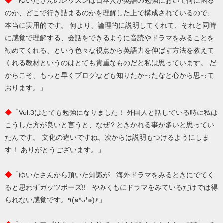
◆
「ゆいたさんのレッスンは日本人が英語の勉強において何に困る
のか、どこで行き詰まるのかを理解した上で構成されているので、
本当に実用的です。 何より、論理的に説明してくれて、それと同時
に感覚で理解する、会話をできるように音読やドラマをみることを
勧めてくれる、という色々な視点から英語力を伸ばす方法を教えて
くれる教材というのはとても貴重なものだと私は思っています。 だ
からこそ、もっと早くブログなども知りたかったなと心から思って
おります。」
◆
「Vol.3はとても勉強になりました！ 外国人と話している時に私は
こうした方が良いと言うと、なぜ？ときかれる事が多いと思ってい
たんです。 文化の違いですね。次からは説明もつけるようにしま
す！ ありがとうございます。」
◆
「ゆいたさんから頂いた知識が、海外ドラマをみるときにでてく
ると思わずガッツポーズ‼︎ やみくもにドラマをみているだけでは得
られない感覚です。٩(๑❛ᴗ❛๑)۶」