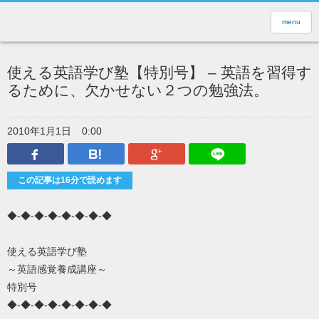
menu
使える英語学び塾【特別号】 – 英語を習得す
るために、欠かせない２つの勉強法。
2010年1月1日
0:00
Facebook
はてなブックマーク
Google Plus
LINEで送
この記事は16分で読めます
◆-◆-◆-◆-◆-◆-◆-◆
使える英語学び塾
～英語感覚養成講座～
特別号
◆-◆-◆-◆-◆-◆-◆-◆